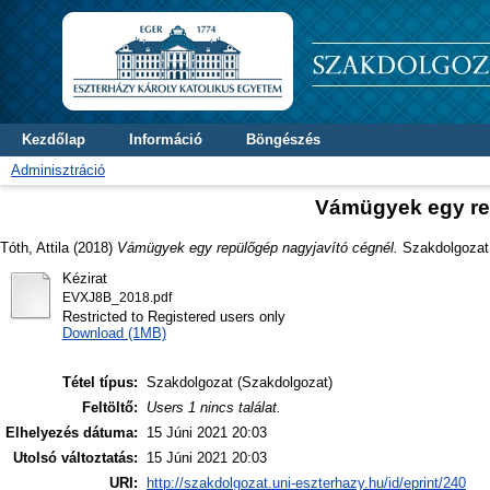
Kezdőlap
Információ
Böngészés
Adminisztráció
Vámügyek egy re
Tóth, Attila
(2018)
Vámügyek egy repülőgép nagyjavító cégnél.
Szakdolgozat 
Kézirat
EVXJ8B_2018.pdf
Restricted to Registered users only
Download (1MB)
Tétel típus:
Szakdolgozat (Szakdolgozat)
Feltöltő:
Users 1 nincs találat.
Elhelyezés dátuma:
15 Júni 2021 20:03
Utolsó változtatás:
15 Júni 2021 20:03
URI:
http://szakdolgozat.uni-eszterhazy.hu/id/eprint/240