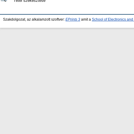
Tétel szekesztése
Szakdolgozat, az alkalamzott szoftver:
EPrints 3
amit a
School of Electronics an