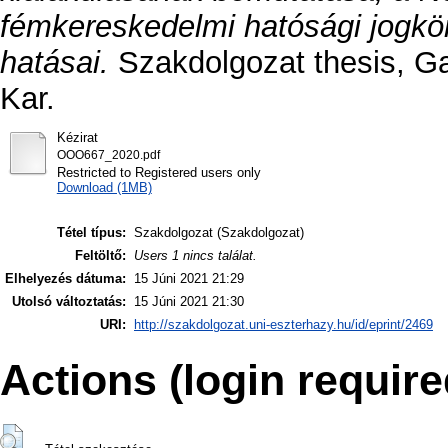
fémkereskedelmi hatósági jogkö
hatásai.
Szakdolgozat thesis, G
Kar.
Kézirat
OOO667_2020.pdf
Restricted to Registered users only
Download (1MB)
Tétel típus:
Szakdolgozat (Szakdolgozat)
Feltöltő:
Users 1 nincs találat.
Elhelyezés dátuma:
15 Júni 2021 21:29
Utolsó változtatás:
15 Júni 2021 21:30
URI:
http://szakdolgozat.uni-eszterhazy.hu/id/eprint/2469
Actions (login require