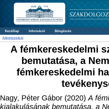
Kezdőlap
Információ
Böngészés
Adminisztráció
A fémkereskedelmi s
bemutatása, a Nem
fémkereskedelmi ha
tevékenys
Nagy, Péter Gábor
(2020)
A fém
kialakulásának bemutatása, a N