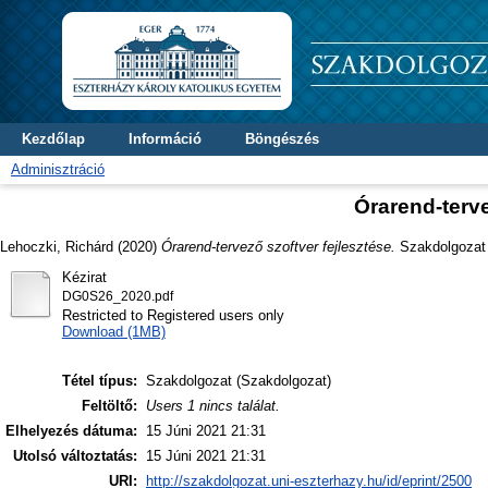
Kezdőlap
Információ
Böngészés
Adminisztráció
Órarend-terve
Lehoczki, Richárd
(2020)
Órarend-tervező szoftver fejlesztése.
Szakdolgozat t
Kézirat
DG0S26_2020.pdf
Restricted to Registered users only
Download (1MB)
Tétel típus:
Szakdolgozat (Szakdolgozat)
Feltöltő:
Users 1 nincs találat.
Elhelyezés dátuma:
15 Júni 2021 21:31
Utolsó változtatás:
15 Júni 2021 21:31
URI:
http://szakdolgozat.uni-eszterhazy.hu/id/eprint/2500