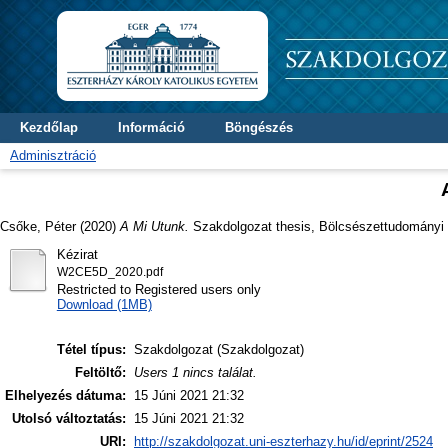
Kezdőlap
Információ
Böngészés
Adminisztráció
Csőke, Péter
(2020)
A Mi Utunk.
Szakdolgozat thesis, Bölcsészettudományi 
Kézirat
W2CE5D_2020.pdf
Restricted to Registered users only
Download (1MB)
Tétel típus:
Szakdolgozat (Szakdolgozat)
Feltöltő:
Users 1 nincs találat.
Elhelyezés dátuma:
15 Júni 2021 21:32
Utolsó változtatás:
15 Júni 2021 21:32
URI:
http://szakdolgozat.uni-eszterhazy.hu/id/eprint/2524