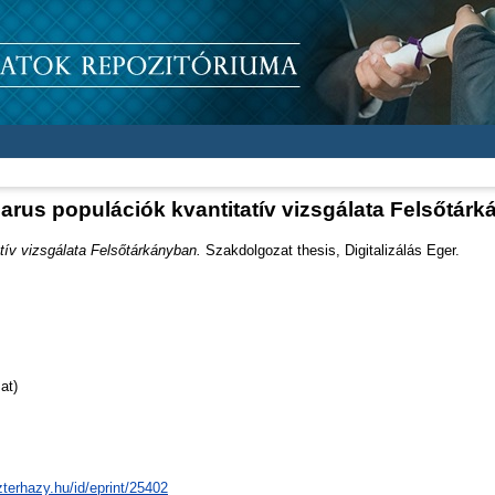
us populációk kvantitatív vizsgálata Felsőtár
ív vizsgálata Felsőtárkányban.
Szakdolgozat thesis, Digitalizálás Eger.
at)
zterhazy.hu/id/eprint/25402