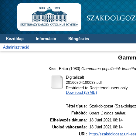
Kezdőlap
Információ
Böngészés
Adminisztráció
Gammar
Kiss, Erika
(1980)
Gammarus populációk kvantitat
Digitalizált
20160804100033.pdf
Restricted to Registered users only
Download (37MB)
Tétel típus:
Szakdolgozat (Szakdolgoz
Feltöltő:
Users 1 nincs találat.
Elhelyezés dátuma:
18 Júni 2021 08:14
Utolsó változtatás:
18 Júni 2021 08:14
URI:
http://szakdolgozat.uni-es