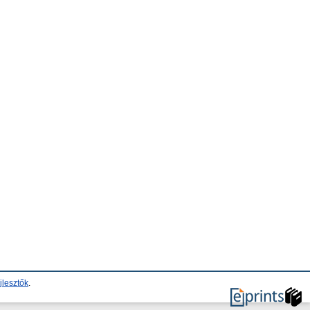
jlesztők
.