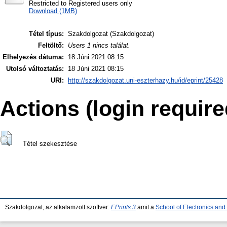
Restricted to Registered users only
Download (1MB)
Tétel típus:
Szakdolgozat (Szakdolgozat)
Feltöltő:
Users 1 nincs találat.
Elhelyezés dátuma:
18 Júni 2021 08:15
Utolsó változtatás:
18 Júni 2021 08:15
URI:
http://szakdolgozat.uni-eszterhazy.hu/id/eprint/25428
Actions (login require
Tétel szekesztése
Szakdolgozat, az alkalamzott szoftver:
EPrints 3
amit a
School of Electronics an