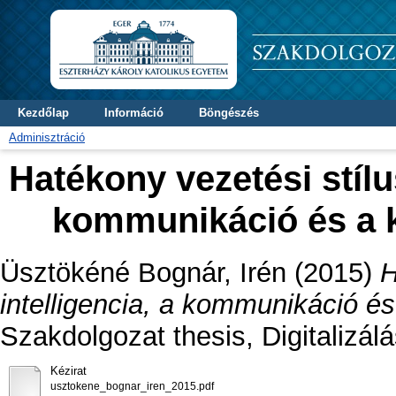
Kezdőlap
Információ
Böngészés
Adminisztráció
Hatékony vezetési stílus
kommunikáció és a k
Üsztökéné Bognár, Irén
(2015)
H
intelligencia, a kommunikáció és
Szakdolgozat thesis, Digitalizál
Kézirat
usztokene_bognar_iren_2015.pdf