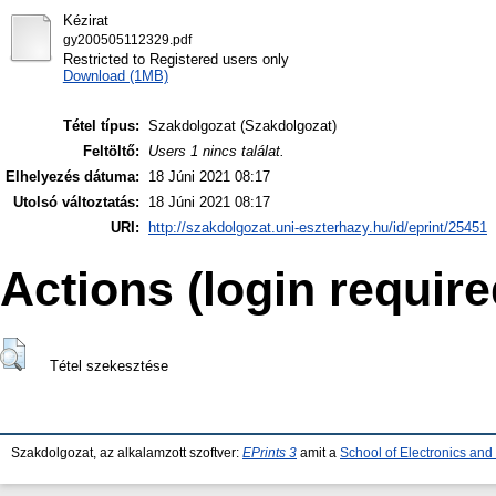
Kézirat
gy200505112329.pdf
Restricted to Registered users only
Download (1MB)
Tétel típus:
Szakdolgozat (Szakdolgozat)
Feltöltő:
Users 1 nincs találat.
Elhelyezés dátuma:
18 Júni 2021 08:17
Utolsó változtatás:
18 Júni 2021 08:17
URI:
http://szakdolgozat.uni-eszterhazy.hu/id/eprint/25451
Actions (login require
Tétel szekesztése
Szakdolgozat, az alkalamzott szoftver:
EPrints 3
amit a
School of Electronics an