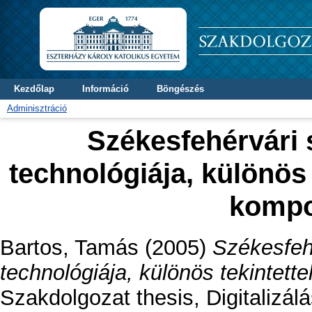
Kezdőlap
Információ
Böngészés
Adminisztráció
Székesfehérvári s
technológiája, különös 
kompo
Bartos, Tamás
(2005)
Székesfehé
technológiája, különös tekintett
Szakdolgozat thesis, Digitalizá