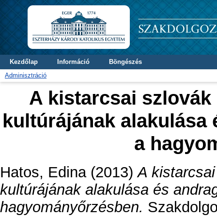
Kezdőlap
Információ
Böngészés
Adminisztráció
A kistarcsai szlová
kultúrájának alakulása
a hagyo
Hatos, Edina
(2013)
A kistarcsa
kultúrájának alakulása és andra
hagyományőrzésben.
Szakdolgoz