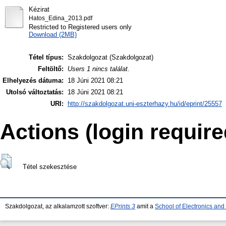
Kézirat
Hatos_Edina_2013.pdf
Restricted to Registered users only
Download (2MB)
Tétel típus:
Szakdolgozat (Szakdolgozat)
Feltöltő:
Users 1 nincs találat.
Elhelyezés dátuma:
18 Júni 2021 08:21
Utolsó változtatás:
18 Júni 2021 08:21
URI:
http://szakdolgozat.uni-eszterhazy.hu/id/eprint/25557
Actions (login require
Tétel szekesztése
Szakdolgozat, az alkalamzott szoftver:
EPrints 3
amit a
School of Electronics an