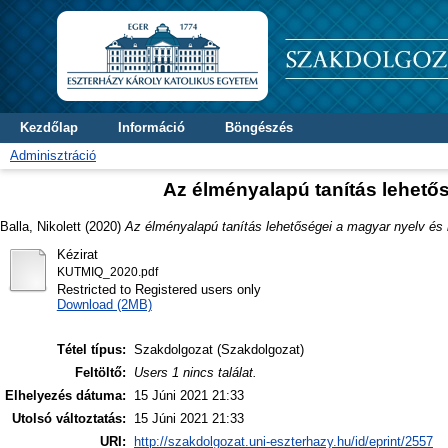
Kezdőlap
Információ
Böngészés
Adminisztráció
Az élményalapú tanítás lehető
Balla, Nikolett
(2020)
Az élményalapú tanítás lehetőségei a magyar nyelv és 
Kézirat
KUTMIQ_2020.pdf
Restricted to Registered users only
Download (2MB)
Tétel típus:
Szakdolgozat (Szakdolgozat)
Feltöltő:
Users 1 nincs találat.
Elhelyezés dátuma:
15 Júni 2021 21:33
Utolsó változtatás:
15 Júni 2021 21:33
URI:
http://szakdolgozat.uni-eszterhazy.hu/id/eprint/2557