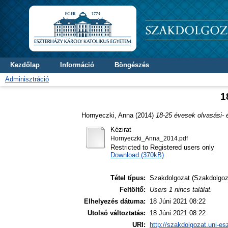
Kezdőlap
Információ
Böngészés
Adminisztráció
1
Hornyeczki, Anna
(2014)
18-25 évesek olvasási- 
Kézirat
Hornyeczki_Anna_2014.pdf
Restricted to Registered users only
Download (370kB)
Tétel típus:
Szakdolgozat (Szakdolgoz
Feltöltő:
Users 1 nincs találat.
Elhelyezés dátuma:
18 Júni 2021 08:22
Utolsó változtatás:
18 Júni 2021 08:22
URI:
http://szakdolgozat.uni-es