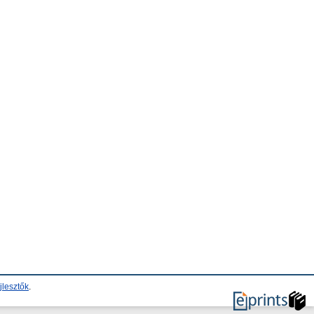
jlesztők
.