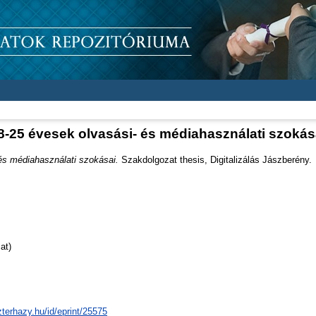
8-25 évesek olvasási- és médiahasználati szokás
és médiahasználati szokásai.
Szakdolgozat thesis, Digitalizálás Jászberény.
at)
zterhazy.hu/id/eprint/25575