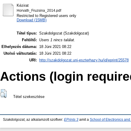
Kézirat
Horvath_Fruzsina_2014.pdf
Restricted to Registered users only
Download (15MB)
Tétel típus:
Szakdolgozat (Szakdolgozat)
Feltöltő:
Users 1 nincs találat.
Elhelyezés dátuma:
18 Júni 2021 08:22
Utolsó változtatás:
18 Júni 2021 08:22
URI:
http://szakdolgozat.uni-eszterhazy.hu/id/eprint/25578
Actions (login require
Tétel szekesztése
Szakdolgozat, az alkalamzott szoftver:
EPrints 3
amit a
School of Electronics an