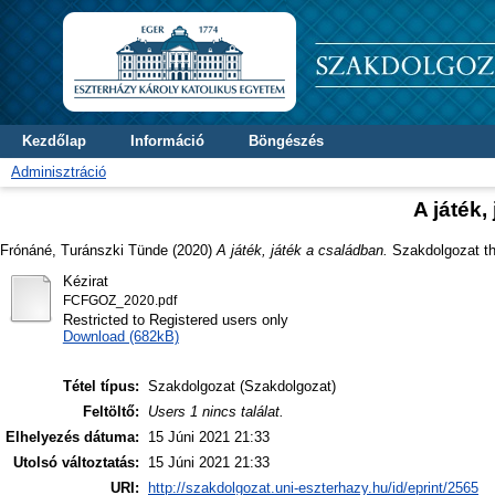
Kezdőlap
Információ
Böngészés
Adminisztráció
A játék,
Frónáné, Turánszki Tünde
(2020)
A játék, játék a családban.
Szakdolgozat th
Kézirat
FCFGOZ_2020.pdf
Restricted to Registered users only
Download (682kB)
Tétel típus:
Szakdolgozat (Szakdolgozat)
Feltöltő:
Users 1 nincs találat.
Elhelyezés dátuma:
15 Júni 2021 21:33
Utolsó változtatás:
15 Júni 2021 21:33
URI:
http://szakdolgozat.uni-eszterhazy.hu/id/eprint/2565