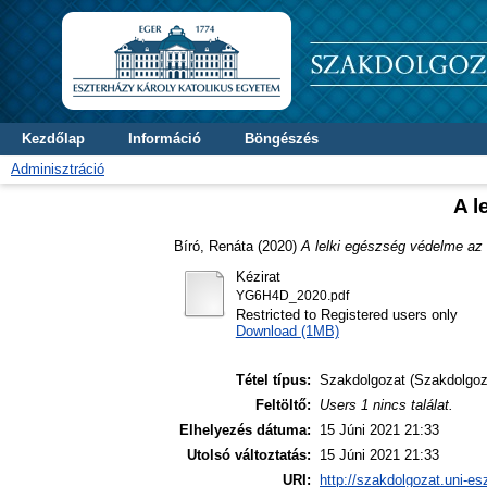
Kezdőlap
Információ
Böngészés
Adminisztráció
A l
Bíró, Renáta
(2020)
A lelki egészség védelme az
Kézirat
YG6H4D_2020.pdf
Restricted to Registered users only
Download (1MB)
Tétel típus:
Szakdolgozat (Szakdolgoz
Feltöltő:
Users 1 nincs találat.
Elhelyezés dátuma:
15 Júni 2021 21:33
Utolsó változtatás:
15 Júni 2021 21:33
URI:
http://szakdolgozat.uni-es