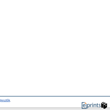
jlesztők
.