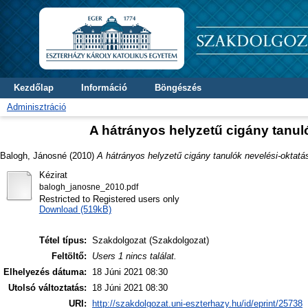
Kezdőlap
Információ
Böngészés
Adminisztráció
A hátrányos helyzetű cigány tanul
Balogh, Jánosné
(2010)
A hátrányos helyzetű cigány tanulók nevelési-oktatá
Kézirat
balogh_janosne_2010.pdf
Restricted to Registered users only
Download (519kB)
Tétel típus:
Szakdolgozat (Szakdolgozat)
Feltöltő:
Users 1 nincs találat.
Elhelyezés dátuma:
18 Júni 2021 08:30
Utolsó változtatás:
18 Júni 2021 08:30
URI:
http://szakdolgozat.uni-eszterhazy.hu/id/eprint/25738