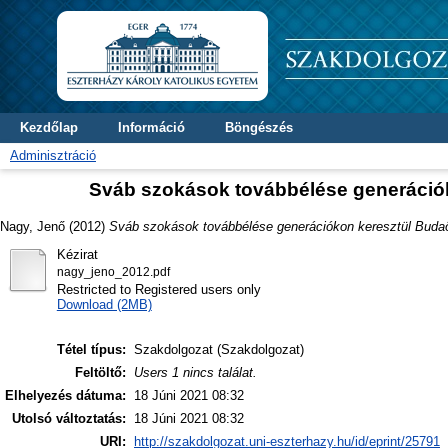
Kezdőlap
Információ
Böngészés
Adminisztráció
Sváb szokások továbbélése generációk
Nagy, Jenő
(2012)
Sváb szokások továbbélése generációkon keresztül Budaö
Kézirat
nagy_jeno_2012.pdf
Restricted to Registered users only
Download (2MB)
Tétel típus:
Szakdolgozat (Szakdolgozat)
Feltöltő:
Users 1 nincs találat.
Elhelyezés dátuma:
18 Júni 2021 08:32
Utolsó változtatás:
18 Júni 2021 08:32
URI:
http://szakdolgozat.uni-eszterhazy.hu/id/eprint/25791