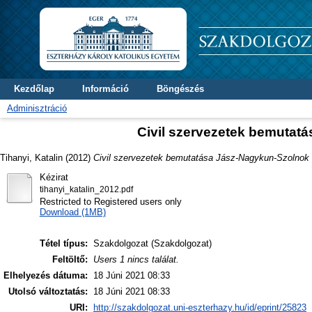
Kezdőlap
Információ
Böngészés
Adminisztráció
Civil szervezetek bemuta
Tihanyi, Katalin
(2012)
Civil szervezetek bemutatása Jász-Nagykun-Szolnok
Kézirat
tihanyi_katalin_2012.pdf
Restricted to Registered users only
Download (1MB)
Tétel típus:
Szakdolgozat (Szakdolgozat)
Feltöltő:
Users 1 nincs találat.
Elhelyezés dátuma:
18 Júni 2021 08:33
Utolsó változtatás:
18 Júni 2021 08:33
URI:
http://szakdolgozat.uni-eszterhazy.hu/id/eprint/25823