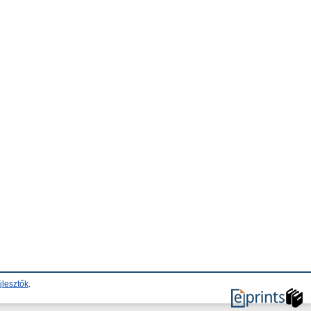
jlesztők
.