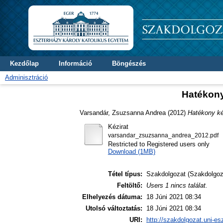
Kezdőlap
Információ
Böngészés
Adminisztráció
Hatékony 
Varsandár, Zsuzsanna Andrea
(2012)
Hatékony kép
Kézirat
varsandar_zsuzsanna_andrea_2012.pdf
Restricted to Registered users only
Download (1MB)
Tétel típus:
Szakdolgozat (Szakdolgoz
Feltöltő:
Users 1 nincs találat.
Elhelyezés dátuma:
18 Júni 2021 08:34
Utolsó változtatás:
18 Júni 2021 08:34
URI:
http://szakdolgozat.uni-es