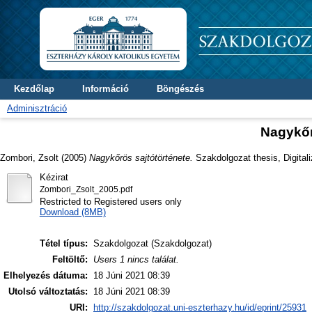
Kezdőlap
Információ
Böngészés
Adminisztráció
Nagykőr
Zombori, Zsolt
(2005)
Nagykőrös sajtótörténete.
Szakdolgozat thesis, Digital
Kézirat
Zombori_Zsolt_2005.pdf
Restricted to Registered users only
Download (8MB)
Tétel típus:
Szakdolgozat (Szakdolgozat)
Feltöltő:
Users 1 nincs találat.
Elhelyezés dátuma:
18 Júni 2021 08:39
Utolsó változtatás:
18 Júni 2021 08:39
URI:
http://szakdolgozat.uni-eszterhazy.hu/id/eprint/25931