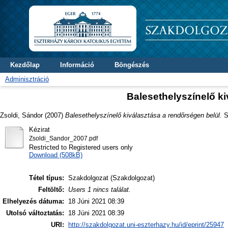
Kezdőlap
Információ
Böngészés
Adminisztráció
Balesethelyszínelő ki
Zsoldi, Sándor
(2007)
Balesethelyszínelő kiválasztása a rendőrségen belül.
Sz
Kézirat
Zsoldi_Sandor_2007.pdf
Restricted to Registered users only
Download (508kB)
Tétel típus:
Szakdolgozat (Szakdolgozat)
Feltöltő:
Users 1 nincs találat.
Elhelyezés dátuma:
18 Júni 2021 08:39
Utolsó változtatás:
18 Júni 2021 08:39
URI:
http://szakdolgozat.uni-eszterhazy.hu/id/eprint/25947