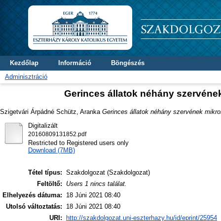
Kezdőlap
Információ
Böngészés
Adminisztráció
Gerinces állatok néhány szervéne
Szigetvári Árpádné Schütz, Aranka
Gerinces állatok néhány szervének mikr
Digitalizált
20160809131852.pdf
Restricted to Registered users only
Download (7MB)
Tétel típus:
Szakdolgozat (Szakdolgozat)
Feltöltő:
Users 1 nincs találat.
Elhelyezés dátuma:
18 Júni 2021 08:40
Utolsó változtatás:
18 Júni 2021 08:40
URI:
http://szakdolgozat.uni-eszterhazy.hu/id/eprint/25954