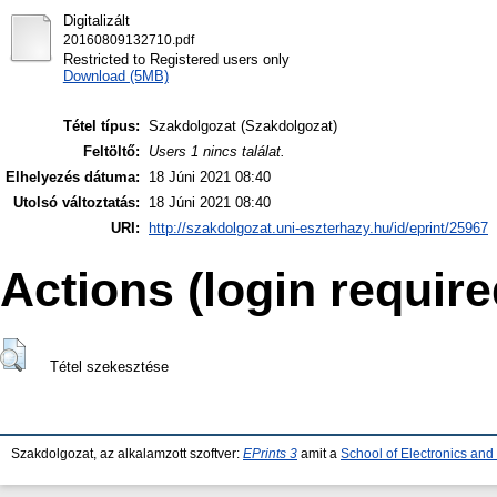
Digitalizált
20160809132710.pdf
Restricted to Registered users only
Download (5MB)
Tétel típus:
Szakdolgozat (Szakdolgozat)
Feltöltő:
Users 1 nincs találat.
Elhelyezés dátuma:
18 Júni 2021 08:40
Utolsó változtatás:
18 Júni 2021 08:40
URI:
http://szakdolgozat.uni-eszterhazy.hu/id/eprint/25967
Actions (login require
Tétel szekesztése
Szakdolgozat, az alkalamzott szoftver:
EPrints 3
amit a
School of Electronics an