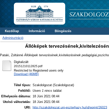
Kezdőlap
Információ
Böngészés
Adminisztráció
Állóképek tervezésének,kivitelezésén
Pataki, Zoltánné
Állóképek tervezésének,kivitelezésének pedagógiai,pszichol
Digitalizált
20151210112825.pdf
Restricted to Registered users only
Download (46MB)
Tétel típus:
Szakdolgozat (Szakdolgozat)
Feltöltő:
Users 1 nincs találat.
Elhelyezés dátuma:
18 Júni 2021 08:44
Utolsó változtatás:
18 Júni 2021 08:44
URI:
http://szakdolgozat.uni-eszterhazy.hu/id/eprint/26023