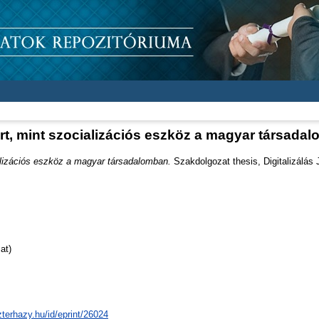
rt, mint szocializációs eszköz a magyar társada
alizációs eszköz a magyar társadalomban.
Szakdolgozat thesis, Digitalizálás
at)
zterhazy.hu/id/eprint/26024