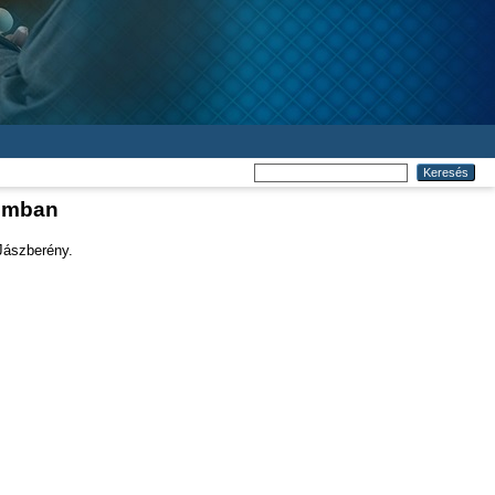
lomban
 Jászberény.