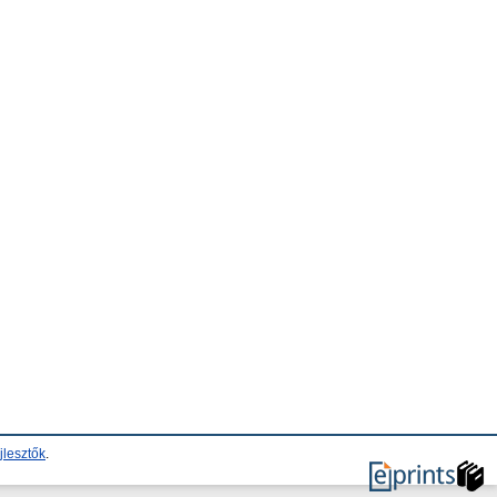
jlesztők
.