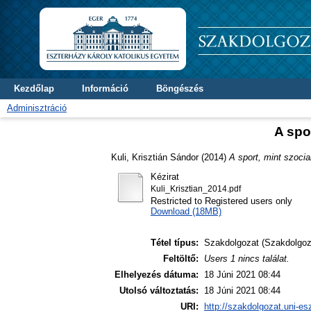
Kezdőlap
Információ
Böngészés
Adminisztráció
A spo
Kuli, Krisztián Sándor
(2014)
A sport, mint szoci
Kézirat
Kuli_Krisztian_2014.pdf
Restricted to Registered users only
Download (18MB)
Tétel típus:
Szakdolgozat (Szakdolgoz
Feltöltő:
Users 1 nincs találat.
Elhelyezés dátuma:
18 Júni 2021 08:44
Utolsó változtatás:
18 Júni 2021 08:44
URI:
http://szakdolgozat.uni-es