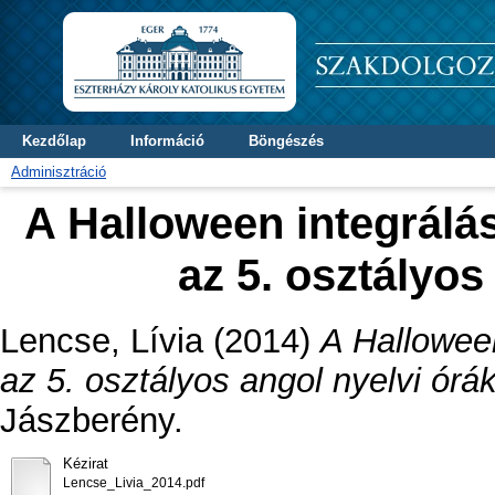
Kezdőlap
Információ
Böngészés
Adminisztráció
A Halloween integrálá
az 5. osztályos
Lencse, Lívia
(2014)
A Halloween
az 5. osztályos angol nyelvi órá
Jászberény.
Kézirat
Lencse_Livia_2014.pdf