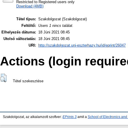
Restricted to Registered users only
Download (4MB)
Tétel típus:
Szakdolgozat (Szakdolgozat)
Feltöltő:
Users 1 nincs találat.
Elhelyezés dátuma:
18 Júni 2021 08:45
Utolsó változtatás:
18 Júni 2021 08:45
URI:
http://szakdolgozat.uni-eszterhazy.hu/id/eprint/26047
Actions (login require
Tétel szekesztése
Szakdolgozat, az alkalamzott szoftver:
EPrints 3
amit a
School of Electronics an