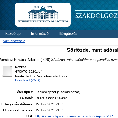
Kezdőlap
Információ
Böngészés
Adminisztráció
Sörfőzde, mint adóra
Versényi-Kovács, Nikolett
(2020)
Sörfőzde, mint adóraktár és a jövedéki sza
Kézirat
G700TK_2020.pdf
Restricted to Repository staff only
Download (2MB)
Tétel típus:
Szakdolgozat (Szakdolgozat)
Feltöltő:
Users 1 nincs találat.
Elhelyezés dátuma:
15 Júni 2021 21:35
Utolsó változtatás:
15 Júni 2021 21:35
URI:
http://szakdolgozat.uni-eszterhazy.hu/id/eprint/2605