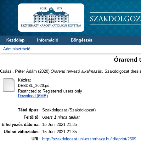
Kezdőlap
Információ
Böngészés
Adminisztráció
Órarend 
Császi, Péter Ádám
(2020)
Órarend tervező alkalmazás.
Szakdolgozat thesis,
Kézirat
DEBD8L_2020.pdf
Restricted to Registered users only
Download (6MB)
Tétel típus:
Szakdolgozat (Szakdolgozat)
Feltöltő:
Users 1 nincs találat.
Elhelyezés dátuma:
15 Júni 2021 21:35
Utolsó változtatás:
15 Júni 2021 21:35
URI:
http://szakdolgozat.uni-eszterhazy.hu/id/eprint/2609