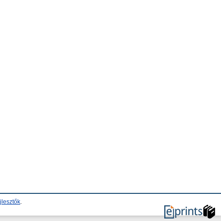
jlesztők
.