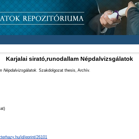
Karjalai sirató,runodallam Népdalvizsgálatok
am Népdalvizsgálatok.
Szakdolgozat thesis, Archív.
at)
zterhazy.hu/id/eprint/26101