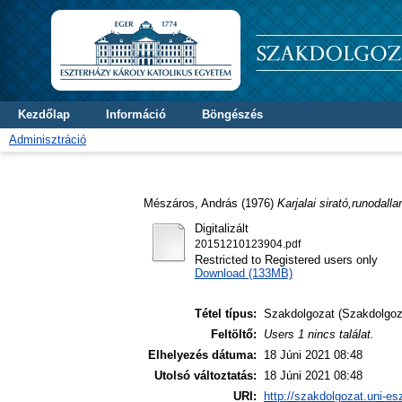
Kezdőlap
Információ
Böngészés
Adminisztráció
Mészáros, András
(1976)
Karjalai sirató,runodall
Digitalizált
20151210123904.pdf
Restricted to Registered users only
Download (133MB)
Tétel típus:
Szakdolgozat (Szakdolgoz
Feltöltő:
Users 1 nincs találat.
Elhelyezés dátuma:
18 Júni 2021 08:48
Utolsó változtatás:
18 Júni 2021 08:48
URI:
http://szakdolgozat.uni-es