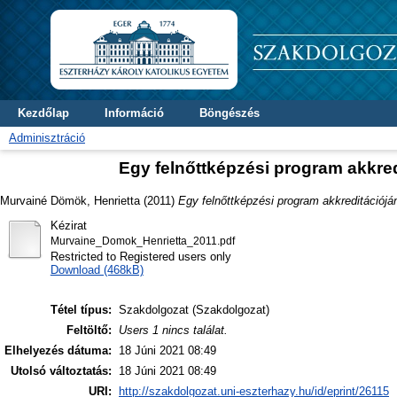
Kezdőlap
Információ
Böngészés
Adminisztráció
Egy felnőttképzési program akkre
Murvainé Dömök, Henrietta
(2011)
Egy felnőttképzési program akkreditációj
Kézirat
Murvaine_Domok_Henrietta_2011.pdf
Restricted to Registered users only
Download (468kB)
Tétel típus:
Szakdolgozat (Szakdolgozat)
Feltöltő:
Users 1 nincs találat.
Elhelyezés dátuma:
18 Júni 2021 08:49
Utolsó változtatás:
18 Júni 2021 08:49
URI:
http://szakdolgozat.uni-eszterhazy.hu/id/eprint/26115