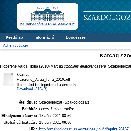
Kezdőlap
Információ
Böngészés
Adminisztráció
Karcag szoc
Ficzeréné Varga, Ilona
(2010)
Karcag szociális ellátórendszere.
Szakdolgozat 
Kézirat
Ficzerene_Varga_Ilona_2010.pdf
Restricted to Registered users only
Download (315kB)
Tétel típus:
Szakdolgozat (Szakdolgozat)
Feltöltő:
Users 1 nincs találat.
Elhelyezés dátuma:
18 Júni 2021 08:50
Utolsó változtatás:
18 Júni 2021 08:50
URI:
http://szakdolgozat.uni-eszterhazy.hu/id/eprint/26137