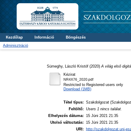
Kezdőlap
Információ
Böngészés
Adminisztráció
Sümeghy, László Kristóf
(2020)
A világ első digit
Kézirat
NR4X76_2020.pdf
Restricted to Registered users only
Download (1MB)
Tétel típus:
Szakdolgozat (Szakdolgoz
Feltöltő:
Users 1 nincs találat.
Elhelyezés dátuma:
15 Júni 2021 21:35
Utolsó változtatás:
15 Júni 2021 21:35
URI:
http://szakdolgozat.uni-es