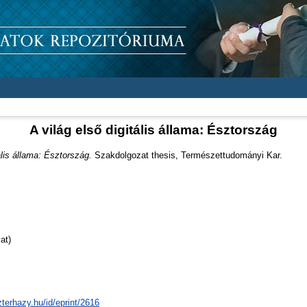
A világ első digitális állama: Észtország
ális állama: Észtország.
Szakdolgozat thesis, Természettudományi Kar.
at)
zterhazy.hu/id/eprint/2616