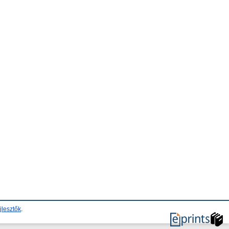
jlesztők
.