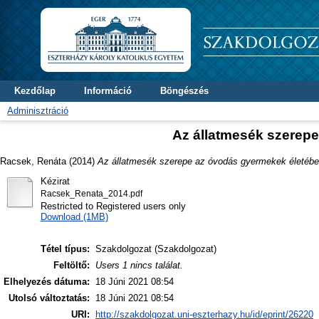
Kezdőlap
Információ
Böngészés
Adminisztráció
Az állatmesék szerep
Racsek, Renáta
(2014)
Az állatmesék szerepe az óvodás gyermekek életébe
Kézirat
Racsek_Renata_2014.pdf
Restricted to Registered users only
Download (1MB)
Tétel típus:
Szakdolgozat (Szakdolgozat)
Feltöltő:
Users 1 nincs találat.
Elhelyezés dátuma:
18 Júni 2021 08:54
Utolsó változtatás:
18 Júni 2021 08:54
URI:
http://szakdolgozat.uni-eszterhazy.hu/id/eprint/26220