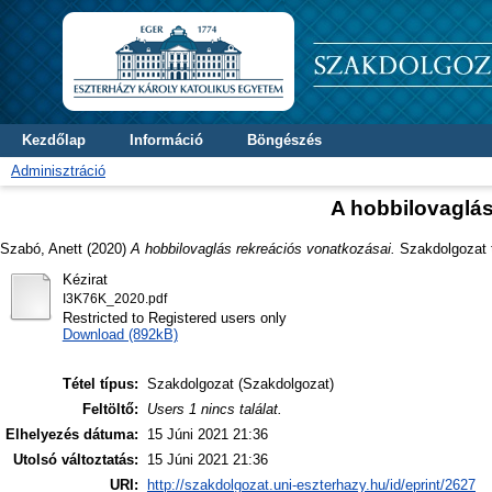
Kezdőlap
Információ
Böngészés
Adminisztráció
A hobbilovaglás
Szabó, Anett
(2020)
A hobbilovaglás rekreációs vonatkozásai.
Szakdolgozat 
Kézirat
I3K76K_2020.pdf
Restricted to Registered users only
Download (892kB)
Tétel típus:
Szakdolgozat (Szakdolgozat)
Feltöltő:
Users 1 nincs találat.
Elhelyezés dátuma:
15 Júni 2021 21:36
Utolsó változtatás:
15 Júni 2021 21:36
URI:
http://szakdolgozat.uni-eszterhazy.hu/id/eprint/2627