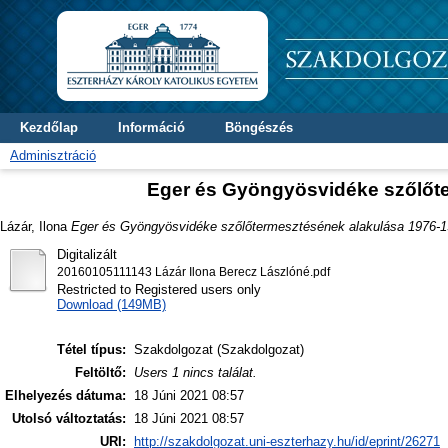
Kezdőlap
Információ
Böngészés
Adminisztráció
Eger és Gyöngyösvidéke szőlőte
Lázár, Ilona
Eger és Gyöngyösvidéke szőlőtermesztésének alakulása 1976-1
Digitalizált
20160105111143 Lázár Ilona Berecz Lászlóné.pdf
Restricted to Registered users only
Download (149MB)
Tétel típus:
Szakdolgozat (Szakdolgozat)
Feltöltő:
Users 1 nincs találat.
Elhelyezés dátuma:
18 Júni 2021 08:57
Utolsó változtatás:
18 Júni 2021 08:57
URI:
http://szakdolgozat.uni-eszterhazy.hu/id/eprint/26271