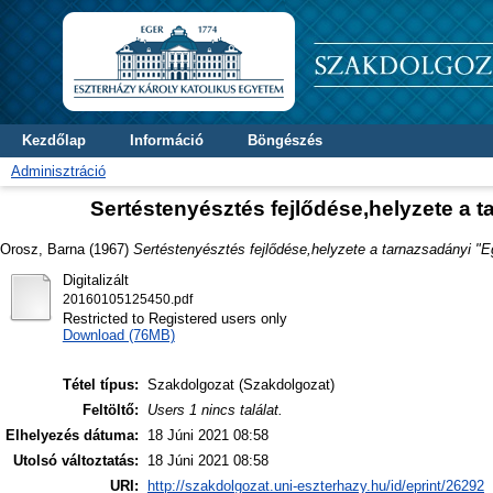
Kezdőlap
Információ
Böngészés
Adminisztráció
Sertéstenyésztés fejlődése,helyzete a 
Orosz, Barna
(1967)
Sertéstenyésztés fejlődése,helyzete a tarnazsadányi "
Digitalizált
20160105125450.pdf
Restricted to Registered users only
Download (76MB)
Tétel típus:
Szakdolgozat (Szakdolgozat)
Feltöltő:
Users 1 nincs találat.
Elhelyezés dátuma:
18 Júni 2021 08:58
Utolsó változtatás:
18 Júni 2021 08:58
URI:
http://szakdolgozat.uni-eszterhazy.hu/id/eprint/26292