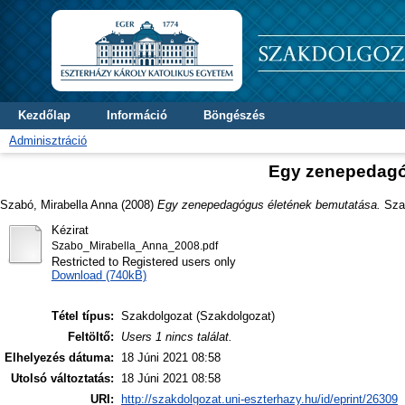
Kezdőlap
Információ
Böngészés
Adminisztráció
Egy zenepedagó
Szabó, Mirabella Anna
(2008)
Egy zenepedagógus életének bemutatása.
Szak
Kézirat
Szabo_Mirabella_Anna_2008.pdf
Restricted to Registered users only
Download (740kB)
Tétel típus:
Szakdolgozat (Szakdolgozat)
Feltöltő:
Users 1 nincs találat.
Elhelyezés dátuma:
18 Júni 2021 08:58
Utolsó változtatás:
18 Júni 2021 08:58
URI:
http://szakdolgozat.uni-eszterhazy.hu/id/eprint/26309