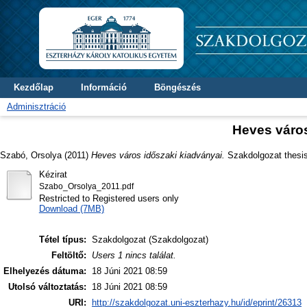
Kezdőlap
Információ
Böngészés
Adminisztráció
Heves város
Szabó, Orsolya
(2011)
Heves város időszaki kiadványai.
Szakdolgozat thesis,
Kézirat
Szabo_Orsolya_2011.pdf
Restricted to Registered users only
Download (7MB)
Tétel típus:
Szakdolgozat (Szakdolgozat)
Feltöltő:
Users 1 nincs találat.
Elhelyezés dátuma:
18 Júni 2021 08:59
Utolsó változtatás:
18 Júni 2021 08:59
URI:
http://szakdolgozat.uni-eszterhazy.hu/id/eprint/26313