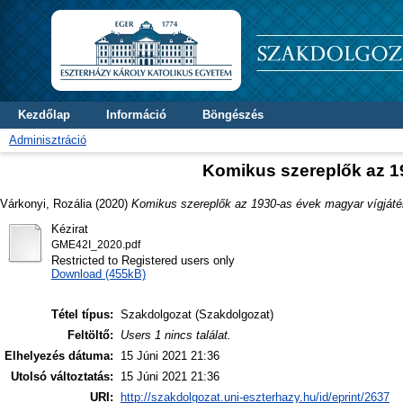
Kezdőlap
Információ
Böngészés
Adminisztráció
Komikus szereplők az 1
Várkonyi, Rozália
(2020)
Komikus szereplők az 1930-as évek magyar vígjáté
Kézirat
GME42I_2020.pdf
Restricted to Registered users only
Download (455kB)
Tétel típus:
Szakdolgozat (Szakdolgozat)
Feltöltő:
Users 1 nincs találat.
Elhelyezés dátuma:
15 Júni 2021 21:36
Utolsó változtatás:
15 Júni 2021 21:36
URI:
http://szakdolgozat.uni-eszterhazy.hu/id/eprint/2637