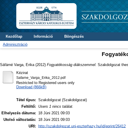
Kezdőlap
Információ
Böngészés
Adminisztráció
Fogyaték
Sáfárné Varga, Erika
(2012)
Fogyatékosság diákszemmel.
Szakdolgozat thesi
Kézirat
Safarne_Varga_Erika_2012.pdf
Restricted to Registered users only
Download (866kB)
Tétel típus:
Szakdolgozat (Szakdolgozat)
Feltöltő:
Users 1 nincs találat.
Elhelyezés dátuma:
18 Júni 2021 09:03
Utolsó változtatás:
18 Júni 2021 09:03
URI:
http://szakdolgozat.uni-eszterhazy.hu/id/eprint/26412