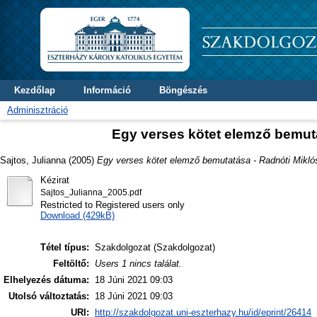
Kezdőlap
Információ
Böngészés
Adminisztráció
Egy verses kötet elemző bemut
Sajtos, Julianna
(2005)
Egy verses kötet elemző bemutatása - Radnóti Mikló
Kézirat
Sajtos_Julianna_2005.pdf
Restricted to Registered users only
Download (429kB)
Tétel típus:
Szakdolgozat (Szakdolgozat)
Feltöltő:
Users 1 nincs találat.
Elhelyezés dátuma:
18 Júni 2021 09:03
Utolsó változtatás:
18 Júni 2021 09:03
URI:
http://szakdolgozat.uni-eszterhazy.hu/id/eprint/26414