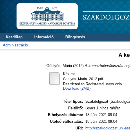
Kezdőlap
Információ
Böngészés
Adminisztráció
A ke
Göblyös, Mária
(2012)
A keresztnévválasztás haj
Kézirat
Goblyos_Maria_2012.pdf
Restricted to Registered users only
Download (2MB)
Tétel típus:
Szakdolgozat (Szakdolgoz
Feltöltő:
Users 1 nincs találat.
Elhelyezés dátuma:
18 Júni 2021 09:04
Utolsó változtatás:
18 Júni 2021 09:04
URI:
http://szakdolgozat.uni-es