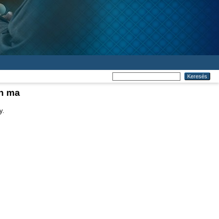
en ma
y.