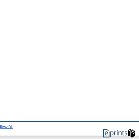
jlesztők
.