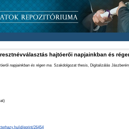
resztnévválasztás hajtóerői napjainkban és rég
tóerői napjainkban és régen ma.
Szakdolgozat thesis, Digitalizálás Jászberén
at)
zterhazy.hu/id/eprint/26454