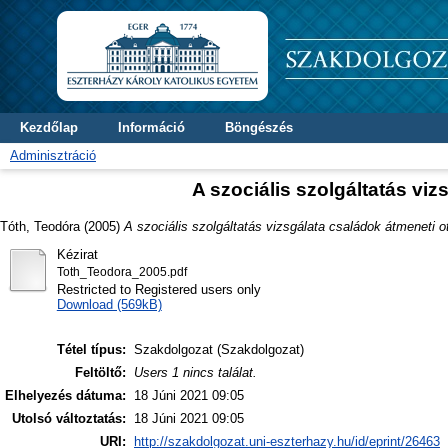
Kezdőlap
Információ
Böngészés
Adminisztráció
A szociális szolgáltatás vi
Tóth, Teodóra
(2005)
A szociális szolgáltatás vizsgálata családok átmeneti 
Kézirat
Toth_Teodora_2005.pdf
Restricted to Registered users only
Download (569kB)
Tétel típus:
Szakdolgozat (Szakdolgozat)
Feltöltő:
Users 1 nincs találat.
Elhelyezés dátuma:
18 Júni 2021 09:05
Utolsó változtatás:
18 Júni 2021 09:05
URI:
http://szakdolgozat.uni-eszterhazy.hu/id/eprint/26463