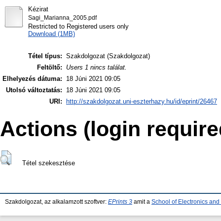
Kézirat
Sagi_Marianna_2005.pdf
Restricted to Registered users only
Download (1MB)
Tétel típus:
Szakdolgozat (Szakdolgozat)
Feltöltő:
Users 1 nincs találat.
Elhelyezés dátuma:
18 Júni 2021 09:05
Utolsó változtatás:
18 Júni 2021 09:05
URI:
http://szakdolgozat.uni-eszterhazy.hu/id/eprint/26467
Actions (login require
Tétel szekesztése
Szakdolgozat, az alkalamzott szoftver:
EPrints 3
amit a
School of Electronics an