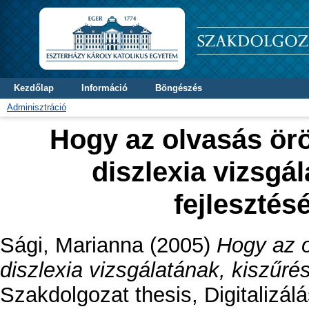
Kezdőlap
Információ
Böngészés
Adminisztráció
Hogy az olvasás örö
diszlexia vizsgá
fejleszté
Sági, Marianna
(2005)
Hogy az o
diszlexia vizsgálatának, kiszűré
Szakdolgozat thesis, Digitalizál