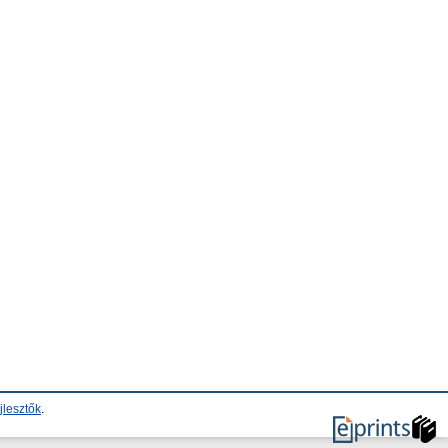
jlesztők
.