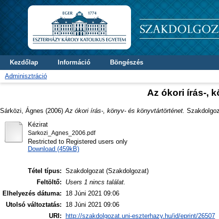
Kezdőlap
Információ
Böngészés
Adminisztráció
Az ókori írás-, 
Sárközi, Ágnes
(2006)
Az ókori írás-, könyv- és könyvtártörténet.
Szakdolgoza
Kézirat
Sarkozi_Agnes_2006.pdf
Restricted to Registered users only
Download (459kB)
Tétel típus:
Szakdolgozat (Szakdolgozat)
Feltöltő:
Users 1 nincs találat.
Elhelyezés dátuma:
18 Júni 2021 09:06
Utolsó változtatás:
18 Júni 2021 09:06
URI:
http://szakdolgozat.uni-eszterhazy.hu/id/eprint/26507