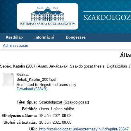
Kezdőlap
Információ
Böngészés
Adminisztráció
Áll
Sebák, Katalin
(2007)
Állami Árvácskák.
Szakdolgozat thesis, Digitalizálás 
Kézirat
Sebak_Katalin_2007.pdf
Restricted to Registered users only
Download (533kB)
Tétel típus:
Szakdolgozat (Szakdolgozat)
Feltöltő:
Users 1 nincs találat.
Elhelyezés dátuma:
18 Júni 2021 09:08
Utolsó változtatás:
18 Júni 2021 09:08
URI:
http://szakdolgozat.uni-eszterhazy.hu/id/eprint/26547