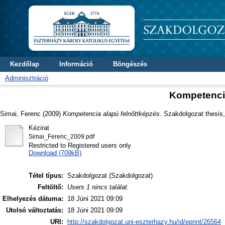
Kezdőlap
Információ
Böngészés
Adminisztráció
Kompetencia
Simai, Ferenc
(2009)
Kompetencia alapú felnőttképzés.
Szakdolgozat thesis, 
Kézirat
Simai_Ferenc_2009.pdf
Restricted to Registered users only
Download (709kB)
Tétel típus:
Szakdolgozat (Szakdolgozat)
Feltöltő:
Users 1 nincs találat.
Elhelyezés dátuma:
18 Júni 2021 09:09
Utolsó változtatás:
18 Júni 2021 09:09
URI:
http://szakdolgozat.uni-eszterhazy.hu/id/eprint/26564