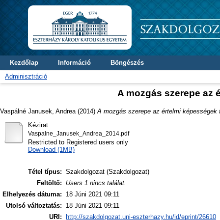
Kezdőlap
Információ
Böngészés
Adminisztráció
A mozgás szerepe az é
Vaspálné Janusek, Andrea
(2014)
A mozgás szerepe az értelmi képességek f
Kézirat
Vaspalne_Janusek_Andrea_2014.pdf
Restricted to Registered users only
Download (1MB)
Tétel típus:
Szakdolgozat (Szakdolgozat)
Feltöltő:
Users 1 nincs találat.
Elhelyezés dátuma:
18 Júni 2021 09:11
Utolsó változtatás:
18 Júni 2021 09:11
URI:
http://szakdolgozat.uni-eszterhazy.hu/id/eprint/26610