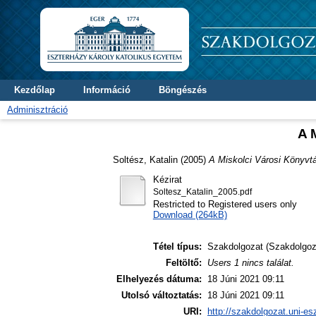
Kezdőlap
Információ
Böngészés
Adminisztráció
A 
Soltész, Katalin
(2005)
A Miskolci Városi Könyvtá
Kézirat
Soltesz_Katalin_2005.pdf
Restricted to Registered users only
Download (264kB)
Tétel típus:
Szakdolgozat (Szakdolgoz
Feltöltő:
Users 1 nincs találat.
Elhelyezés dátuma:
18 Júni 2021 09:11
Utolsó változtatás:
18 Júni 2021 09:11
URI:
http://szakdolgozat.uni-es