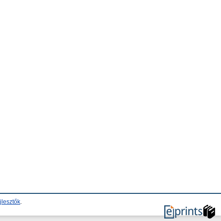
jlesztők
.