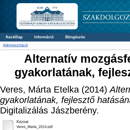
Kezdőlap
Információ
Böngészés
Adminisztráció
Alternatív mozgásf
gyakorlatának, fejle
Veres, Márta Etelka
(2014)
Alte
gyakorlatának, fejlesztő hatásá
Digitalizálás Jászberény.
Kézirat
Veres_Marta_2014.pdf