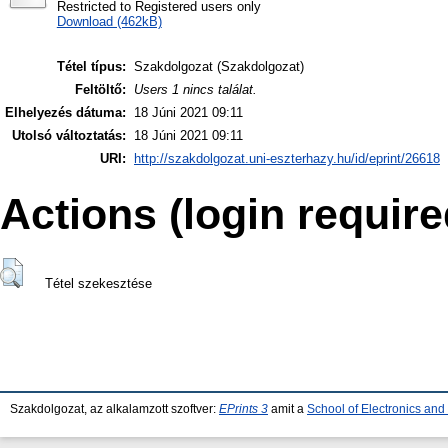
Restricted to Registered users only
Download (462kB)
Tétel típus:
Szakdolgozat (Szakdolgozat)
Feltöltő:
Users 1 nincs találat.
Elhelyezés dátuma:
18 Júni 2021 09:11
Utolsó változtatás:
18 Júni 2021 09:11
URI:
http://szakdolgozat.uni-eszterhazy.hu/id/eprint/26618
Actions (login require
Tétel szekesztése
Szakdolgozat, az alkalamzott szoftver:
EPrints 3
amit a
School of Electronics an