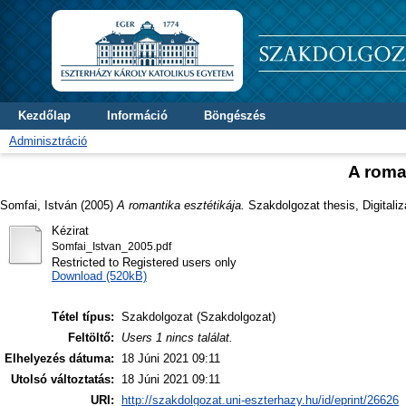
Kezdőlap
Információ
Böngészés
Adminisztráció
A roma
Somfai, István
(2005)
A romantika esztétikája.
Szakdolgozat thesis, Digitali
Kézirat
Somfai_Istvan_2005.pdf
Restricted to Registered users only
Download (520kB)
Tétel típus:
Szakdolgozat (Szakdolgozat)
Feltöltő:
Users 1 nincs találat.
Elhelyezés dátuma:
18 Júni 2021 09:11
Utolsó változtatás:
18 Júni 2021 09:11
URI:
http://szakdolgozat.uni-eszterhazy.hu/id/eprint/26626